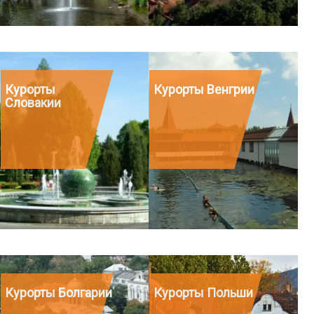
Курорты
Курорты Венгрии
Словакии
Курорты Болгарии
Курорты Польши