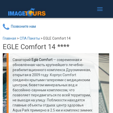
Toggle
navigati
Позвоните нам
Главная
>
СПА Пакеты
>
EGLE Comfort 14
EGLE Comfort 14 ****
Санаторий
Eglė Comfort
— современная и
обновлённая часть крупнейшего лечебно-
реабилитационного комплекса Друскининкая,
открытая в 2009 году. Корпус Comfort
соединён крытыми галереями с медицинским
центром, бюветом минеральных вод и
бассейнно-саунным комплексом, что
позволяет передвигаться по всей территории,
не выходя на улицу. Поблизости находятся
главные объекты отдыха: центр здоровья
Aqua Park примерно в 2.5 км и комплекс зимних