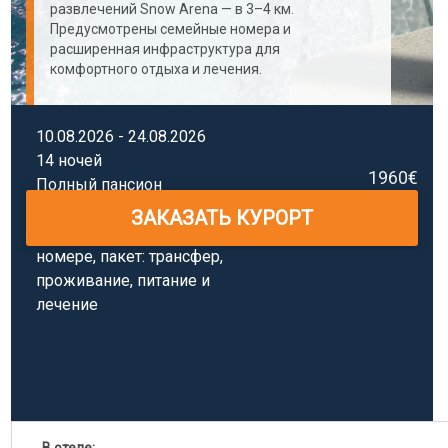
развлечений Snow Arena — в 3–4 км.
Предусмотрены семейные номера и
расширенная инфраструктура для
комфортного отдыха и лечения.
10.08.2026 - 24.08.2026
14 ночей
1960€
Полный пансион
3 процедур
ЗАКАЗАТЬ КУРОРТ
в день, цена на чел. в 2х-м
номере, пакет: трансфер,
проживание, питание и
лечение